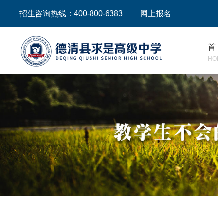
招生咨询热线：400-800-6383
网上报名
首
HO
严守考纪铸诚信 静心蓄力迎期末｜德清求是高一年
净环境润学风 焕新貌迎期末｜德清求是国美部六
深耕育心之路 筑牢育人防线｜德清求是国美部开