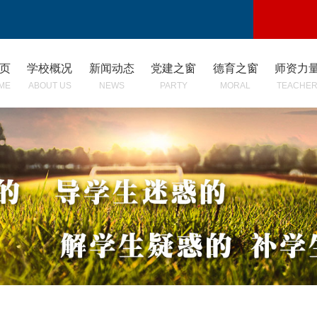
 页
学校概况
新闻动态
党建之窗
德育之窗
师资力
ME
ABOUT US
NEWS
PARTY
MORAL
TEACHE
级开展“诚信考试”主题班
月班级大扫除活动
[2026-06-22]
展班主任心理健康专题培
[2026-06-22]