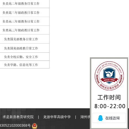
|
求是新质教育研究院
|
龙游华莘高级中学
|
湖州求是技工学校
|
3052102000368号