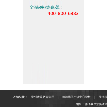
友情链接：
湖州求是教育集团
|
德清地信小镇中心学校
|
德清
地址：德清县阜溪街道求是街