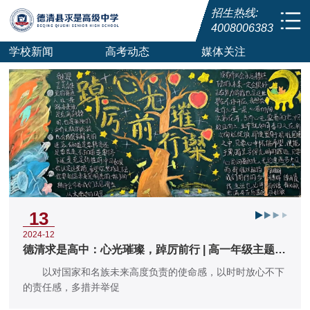
招生热线:
4008006383
学校新闻
高考动态
媒体关注
13
2024-12
德清求是高中：心光璀璨，踔厉前行 | 高一年级主题黑
板报评选活动
以对国家和名族未来高度负责的使命感，以时时放心不下
的责任感，多措并举促