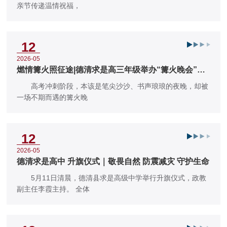
亲节传递温情祝福，
12
2026-05
燃情篝火照征途|德清求是高三年级举办“篝火晚会”燃
动校园！
高考冲刺阶段，本该是笔尖沙沙、书声琅琅的夜晚，却被
一场不期而遇的篝火晚
12
2026-05
德清求是高中 升旗仪式｜敬畏自然 防震减灾 守护生命
5月11日清晨，德清县求是高级中学举行升旗仪式，政教
副主任李霞主持。 全体