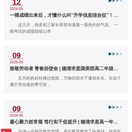
12
2026-05
一模成绩出来后，才懂什么叫“升学信息综合征”！初
三家长别慌，这样做最有
这几天，很多初三家长群里弥漫着一股焦灼的气息。 一
模考试的成绩陆续公布
09
2026-05
致敬劳动者 青春担使命 | 德清求是国美部高二年级德
育活动纪实
五月的风轻轻拂过校园，万物在阳光下蓬勃生长。在这个
属于劳动者的季节里，
09
2026-05
凝心聚力抓常规 笃行实干促提升 | 德清求是高一年级
召开全体教师例会
为进一步规范教学管理，夯实教育教学工作基础，提升年