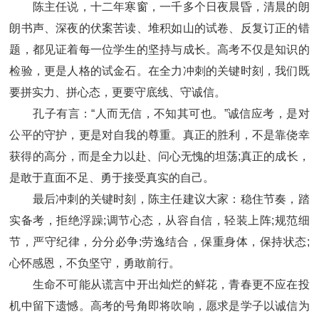
陈主任说，十二年寒窗，一千多个日夜晨昏，清晨的朗
朗书声、深夜的伏案苦读、堆积如山的试卷、反复订正的错
题，都见证着每一位学生的坚持与成长。高考不仅是知识的
检验，更是人格的试金石。在全力冲刺的关键时刻，我们既
要拼实力、拼心态，更要守底线、守诚信。
孔子有言：“人而无信，不知其可也。”诚信应考，是对
公平的守护，更是对自我的尊重。真正的胜利，不是靠侥幸
获得的高分，而是全力以赴、问心无愧的坦荡;真正的成长，
是敢于直面不足、勇于接受真实的自己。
最后冲刺的关键时刻，陈主任建议大家：稳住节奏，踏
实备考，拒绝浮躁;调节心态，从容自信，轻装上阵;规范细
节，严守纪律，分分必争;劳逸结合，保重身体，保持状态;
心怀感恩，不负坚守，勇敢前行。
生命不可能从谎言中开出灿烂的鲜花，青春更不应在投
机中留下遗憾。高考的号角即将吹响，愿求是学子以诚信为